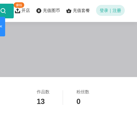
赚钱
开店
充值图币
充值套餐
登录｜注册
作品数
粉丝数
13
0