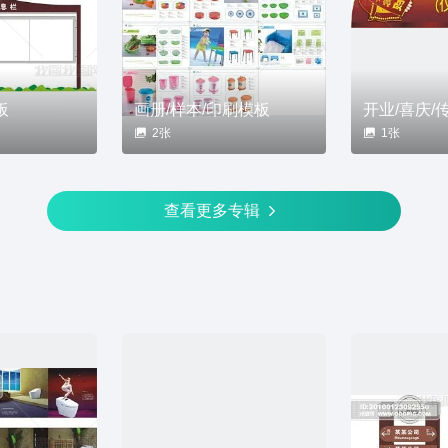
板
画册/样本/印刷模板
开业/喜庆/
2张
1张
查看更多专辑