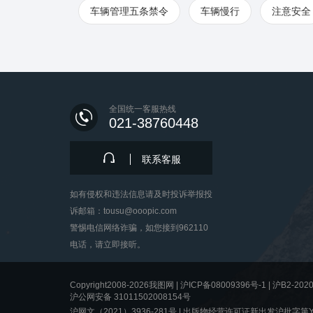
车辆管理五条禁令
车辆慢行
注意安全
全国统一客服热线
021-38760448
联系客服
如有侵权和违法信息请及时投诉举报投
诉邮箱：tousu@ooopic.com
警惕电信网络诈骗，如您接到962110
电话，请立即接听。
Copyright2008-2026我图网 |
沪ICP备08009396号-1
|
沪B2-2020
沪公网安备 31011502008154号
沪网文（2021）3936-281号 |
出版物经营许可证新出发沪批字第Y8