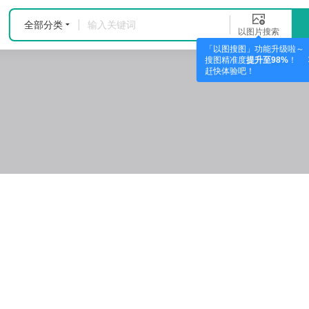
全部分类
以图片搜索
「以图搜图」功能升级啦～
搜图精准度
提升至98%
！
赶快体验吧！