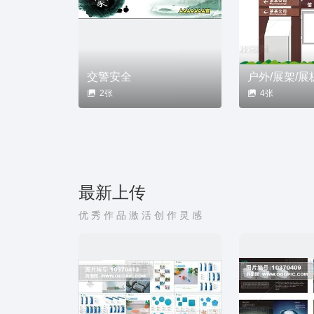
交警安全
户外/展架/展
2张
4张
最新上传
优秀作品激活创作灵感