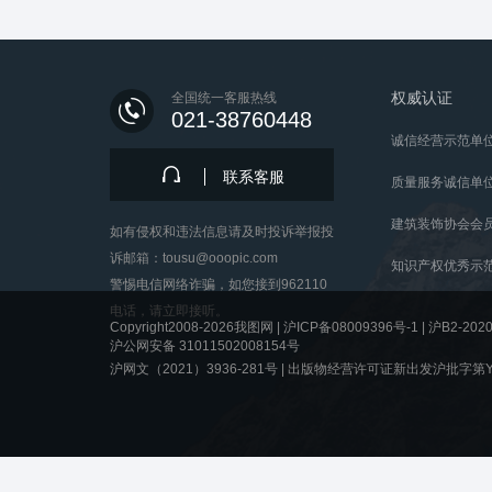
权威认证
全国统一客服热线
021-38760448
诚信经营示范单
联系客服
质量服务诚信单
建筑装饰协会会
如有侵权和违法信息请及时投诉举报投
诉邮箱：tousu@ooopic.com
知识产权优秀示
警惕电信网络诈骗，如您接到962110
电话，请立即接听。
Copyright2008-2026我图网 |
沪ICP备08009396号-1
|
沪B2-2020
沪公网安备 31011502008154号
沪网文（2021）3936-281号 |
出版物经营许可证新出发沪批字第Y8