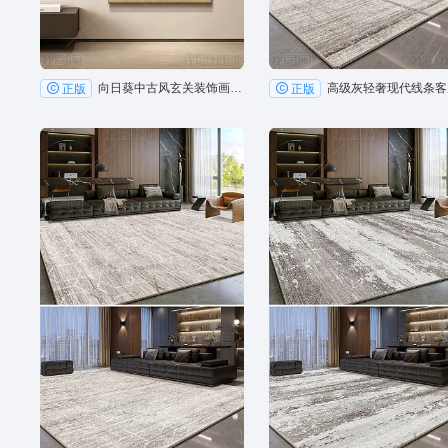
向日葵中古风玄关装饰画水培绿植走廊砂岩挂画4
正版
正版