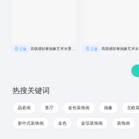
高级感轻奢抽象艺术水墨线条客厅卧室地毯设计3
正版
正版
热搜关键词
晶瓷画
客厅
金色装饰画
抽象
北欧
新中式装饰画
金色
金箔装饰画
装饰画