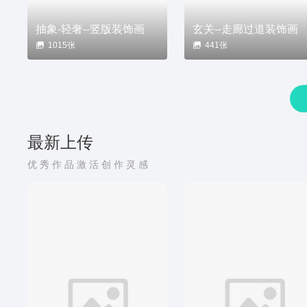
抽象-轻奢--竖版装饰画
玄关--走廊过道装饰画
1015张
441张
最新上传
优秀作品激活创作灵感