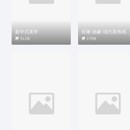
新中式美学
轻奢-抽象-现代装饰
511张
179张