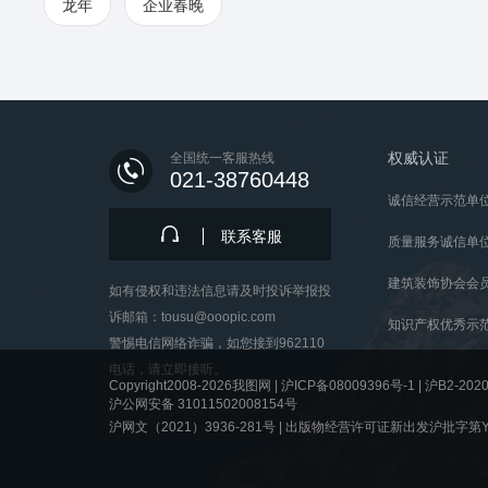
龙年
企业春晚
权威认证
全国统一客服热线
021-38760448
诚信经营示范单
联系客服
质量服务诚信单
建筑装饰协会会
如有侵权和违法信息请及时投诉举报投
诉邮箱：tousu@ooopic.com
知识产权优秀示
警惕电信网络诈骗，如您接到962110
电话，请立即接听。
Copyright2008-2026我图网 |
沪ICP备08009396号-1
|
沪B2-2020
沪公网安备 31011502008154号
沪网文（2021）3936-281号 |
出版物经营许可证新出发沪批字第Y8