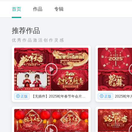
首页
作品
专辑
推荐作品
优秀作品激活创作灵感
正版
【无插件】2025蛇年春节年会片头AE模板
正版
2025蛇