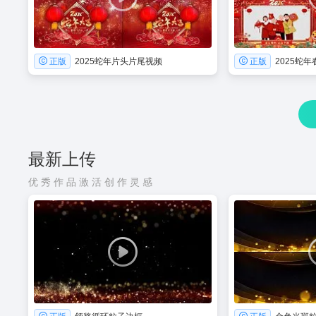
正版
2025蛇年片头片尾视频
正版
2025蛇
最新上传
优秀作品激活创作灵感