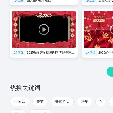
正版
颁奖循环粒子边框
正版
金色光斑
正版
2025蛇年拜年视频边框-无缝循环带透明通道
正版
热搜关键词
中国风
春节
春晚片头
拜年
0