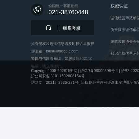
权威认证
全国统一客服热线
021-38760448
诚信经营示范单
联系客服
质量服务诚信单
建筑装饰协会会
如有侵权和违法信息请及时投诉举报投
诉邮箱：tousu@ooopic.com
知识产权优秀示
警惕电信网络诈骗，如您接到962110
电话，请立即接听。
Copyright2008-2026我图网 |
沪ICP备08009396号-1
|
沪B2-2020
沪公网安备 31011502008154号
沪网文（2021）3936-281号 |
出版物经营许可证新出发沪批字第Y8