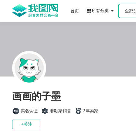
所有分类
首页
全部
画画的子墨
实名认证
非独家销售
3年卖家
+关注