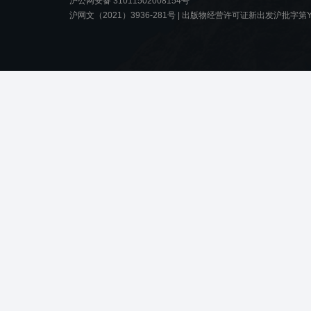
沪公网安备 31011502008154号
沪网文（2021）3936-281号 |
出版物经营许可证新出发沪批字第Y8