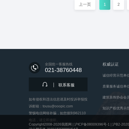
上一页
1
2
权威认证
全国统一客服热线
021-38760448
诚信经营示范单
联系客服
质量服务诚信单
建筑装饰协会会
如有侵权和违法信息请及时投诉举报投
诉邮箱：tousu@ooopic.com
知识产权优秀示
警惕电信网络诈骗，如您接到962110
电话，请立即接听。
Copyright2008-2026我图网 |
沪ICP备08009396号-1
|
沪B2-2020