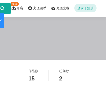
赚钱
开店
充值图币
充值套餐
登录｜注册
作品数
粉丝数
15
2