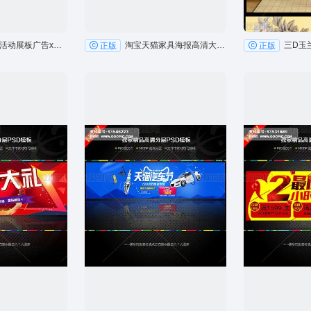
促销海报活动展板广告x展架图片
淘宝天猫家具海报高清大图广告psd图层
正版
正版