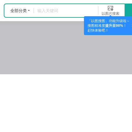
全部分类
以图片搜索
「以图搜图」功能升级啦～
搜图精准度
提升至98%
！
赶快体验吧！