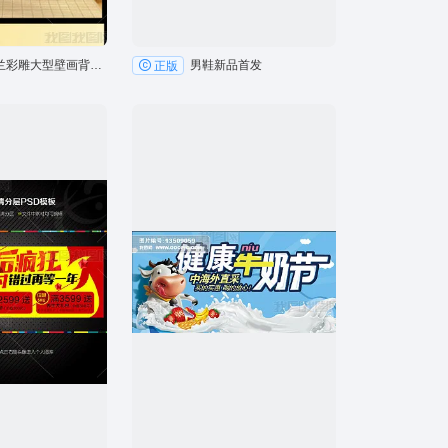
三D玉兰彩雕大型壁画背景墙
男鞋新品首发
正版