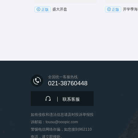
盛大开盘
开学季海
正版
正版
全国统一客服热线
021-38760448
联系客服
如有侵权和违法信息请及时投诉举报投
诉邮箱：tousu@ooopic.com
警惕电信网络诈骗，如您接到962110
电话，请立即接听。