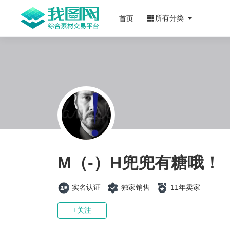
所有分类
首页
M（-）H兜兜有糖哦！
实名认证
独家销售
11年卖家
+关注