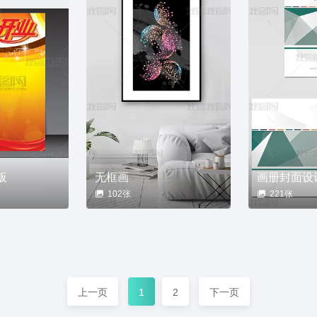
板
无框画
画册封面设
102张
221张
上一页
1
2
下一页