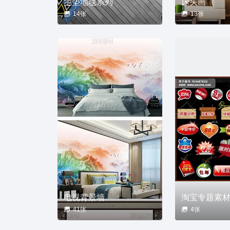
地垫地毯系列
床头画
14张
13张
电视背景墙
淘宝专题素
41张
4张