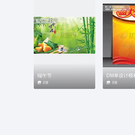
端午节
DM单设计模
2张
3张