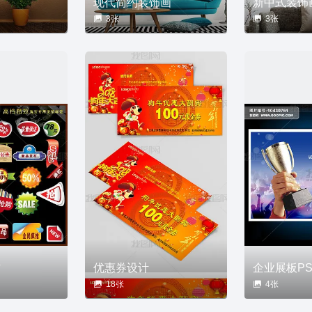
现代简约装饰画
新中式装饰
3张
3张
材
优惠券设计
企业展板P
18张
4张