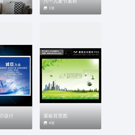
画
六一儿童节素材
1张
SD设计
展板背景图
4张