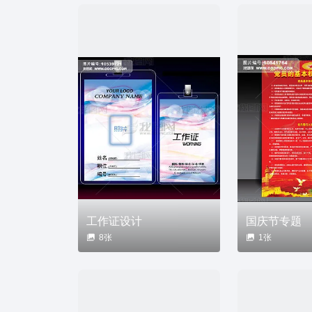
工作证设计
国庆节专题
8张
1张