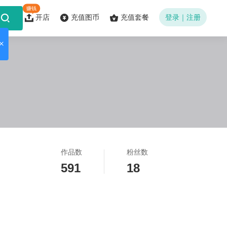
赚钱
开店
充值图币
充值套餐
登录｜注册
作品数
粉丝数
591
18