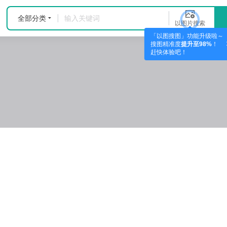
全部分类
以图片搜索
「以图搜图」功能升级啦～
搜图精准度
提升至98%
！
赶快体验吧！