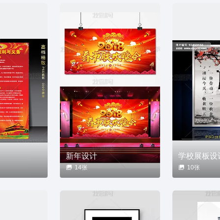
新年设计
学校展板设
14张
10张