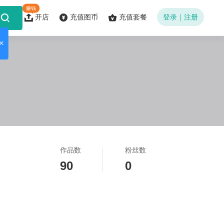
赚钱
开店
充值图币
充值套餐
登录｜注册
作品数
粉丝数
90
0