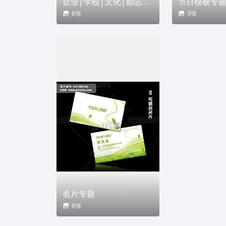
企业│学校│文化│励志│展板专题
节日模板专
6张
3张
名片专题
8张