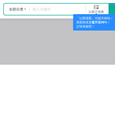
全部分类
以图片搜索
「以图搜图」功能升级啦～
搜图精准度
提升至98%
！
赶快体验吧！