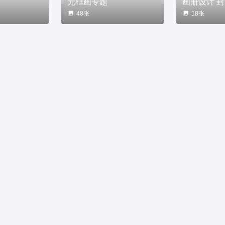
题
无框画专题
画册设计 
48张
18张