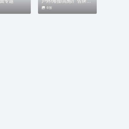
封面专题
户外/海报/高炮/广告牌专题
6张