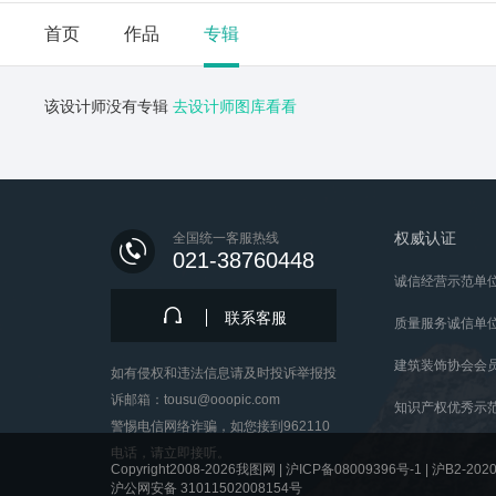
首页
作品
专辑
该设计师没有专辑
去设计师图库看看
权威认证
全国统一客服热线
021-38760448
诚信经营示范单
联系客服
质量服务诚信单
建筑装饰协会会
如有侵权和违法信息请及时投诉举报投
诉邮箱：tousu@ooopic.com
知识产权优秀示
警惕电信网络诈骗，如您接到962110
电话，请立即接听。
Copyright2008-2026我图网 |
沪ICP备08009396号-1
|
沪B2-2020
沪公网安备 31011502008154号