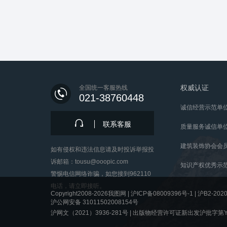
权威认证
全国统一客服热线
021-38760448
诚信经营示范单
联系客服
质量服务诚信单
建筑装饰协会会
如有侵权和违法信息请及时投诉举报投
诉邮箱：tousu@ooopic.com
知识产权优秀示
警惕电信网络诈骗，如您接到962110
电话，请立即接听。
Copyright2008-2026我图网 |
沪ICP备08009396号-1
|
沪B2-2020
沪公网安备 31011502008154号
沪网文（2021）3936-281号 |
出版物经营许可证新出发沪批字第Y8