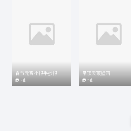
春节元宵小报手抄报
吊顶天顶壁画
2张
5张