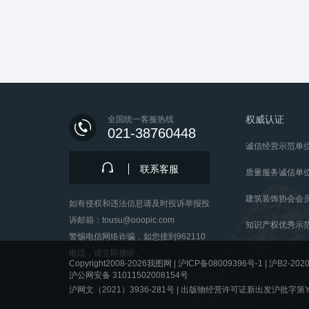
权威认证
全国统一客服热线
021-38760448
诚信经营示范单
联系客服
质量服务诚信单
建筑装饰协会会
如有侵权和违法信息请及时投诉举报投
诉邮箱：tousu@ooopic.com
知识产权优秀示
警惕电信网络诈骗，如您接到962110
电话，请立即接听。
Copyright2008-2026我图网 |
沪ICP备08009396号-1
|
沪B2-2020
沪公网安备 31011502008154号
沪网文（2021）3936-281号 |
出版物经营许可证新出发沪批字第Y8