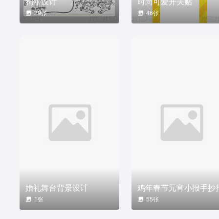
狗年设计
时尚可爱开关贴
29张
46张
婚礼舞台背景设计
鸡年春节元宵小报手抄
1张
55张