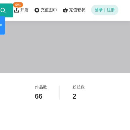
赚钱
开店
充值图币
充值套餐
登录｜注册
作品数
粉丝数
66
2