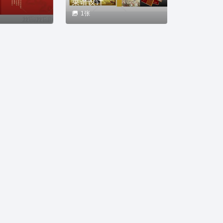
菜谱设计
1张