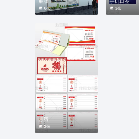
展版
手机日签
6张
3张
月历
3张