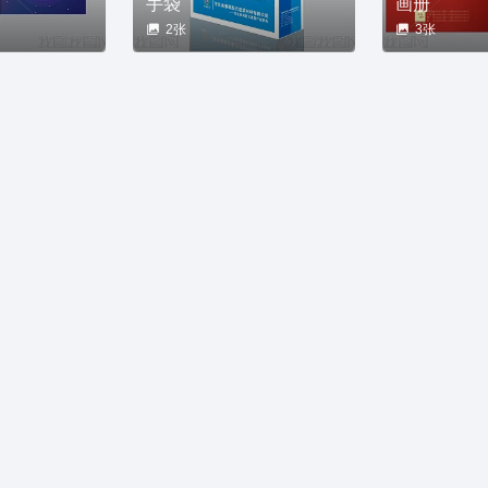
手袋
画册
2张
3张