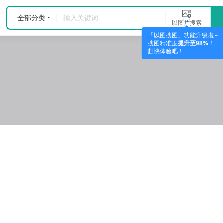
全部分类
以图片搜索
「以图搜图」功能升级啦～
搜图精准度
提升至98%
！
赶快体验吧！