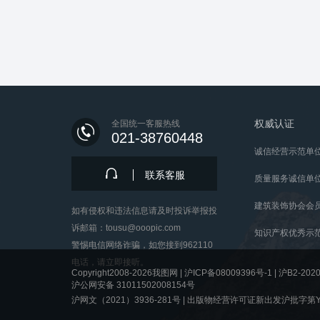
权威认证
全国统一客服热线
021-38760448
诚信经营示范单
联系客服
质量服务诚信单
建筑装饰协会会
如有侵权和违法信息请及时投诉举报投
诉邮箱：tousu@ooopic.com
知识产权优秀示
警惕电信网络诈骗，如您接到962110
电话，请立即接听。
Copyright2008-2026我图网 |
沪ICP备08009396号-1
|
沪B2-2020
沪公网安备 31011502008154号
沪网文（2021）3936-281号 |
出版物经营许可证新出发沪批字第Y8