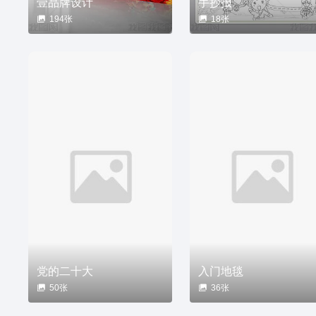
壹品牌设计
手抄报
194张
18张
党的二十大
入门地毯
50张
36张