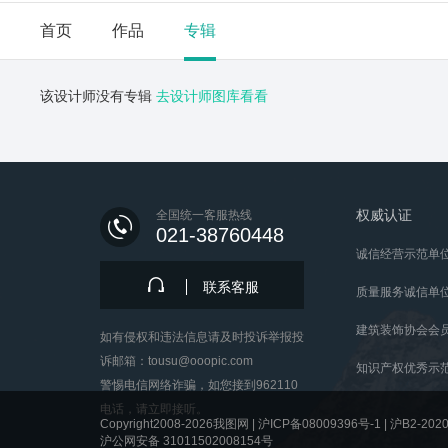
首页
作品
专辑
该设计师没有专辑
去设计师图库看看
权威认证
全国统一客服热线
021-38760448
诚信经营示范单
联系客服
质量服务诚信单
建筑装饰协会会
如有侵权和违法信息请及时投诉举报投
诉邮箱：tousu@ooopic.com
知识产权优秀示
警惕电信网络诈骗，如您接到962110
电话，请立即接听。
Copyright2008-2026我图网 |
沪ICP备08009396号-1
|
沪B2-2020
沪公网安备 31011502008154号