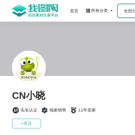
所有分类
首页
全部
CN小晓
实名认证
独家销售
11年卖家
+关注