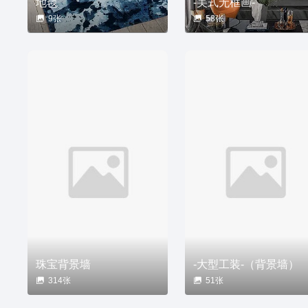
地毯
-美式无框画-
9张
58张
珠宝背景墙
-大型工装-（背景墙）
314张
51张