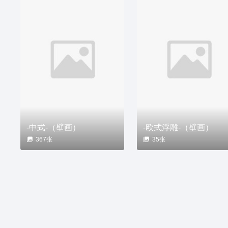
-中式-（壁画）
-欧式浮雕-（壁画）
367张
35张