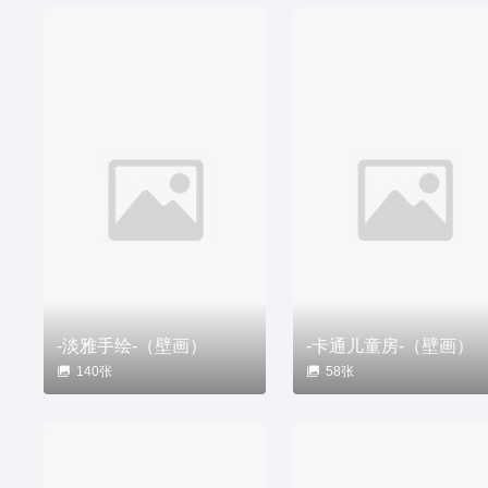
-淡雅手绘-（壁画）
-卡通儿童房-（壁画）
140张
58张