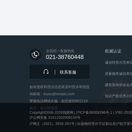
权威认证
全国统一客服热线
021-38760448
诚信经营示范单
联系客服
质量服务诚信单
建筑装饰协会会
如有侵权和违法信息请及时投诉举报投
诉邮箱：tousu@ooopic.com
知识产权优秀示
警惕电信网络诈骗，如您接到962110
电话，请立即接听。
Copyright2008-2026我图网 |
沪ICP备08009396号-1
|
沪B2-2020
沪公网安备 31011502008154号
沪网文（2021）3936-281号 |
出版物经营许可证新出发沪批字第Y8