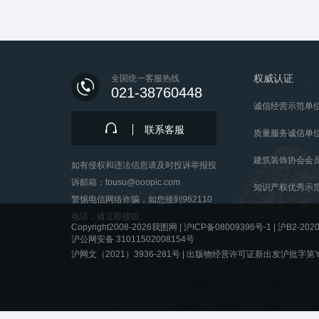
权威认证
全国统一客服热线
021-38760448
诚信经营示范单
联系客服
质量服务诚信单
建筑装饰协会会
如有侵权和违法信息请及时投诉举报投
诉邮箱：tousu@ooopic.com
知识产权优秀示
警惕电信网络诈骗，如您接到962110
电话，请立即接听。
Copyright2008-2026我图网 |
沪ICP备08009396号-1
|
沪B2-2020
沪公网安备 31011502008154号
沪网文（2021）3936-281号 |
出版物经营许可证新出发沪批字第Y8