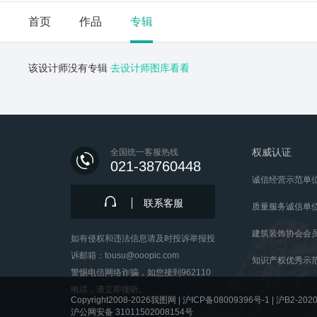
首页
作品
专辑
该设计师没有专辑
去设计师图库看看
权威认证
全国统一客服热线
021-38760448
诚信经营示范单
联系客服
质量服务诚信单
建筑装饰协会会
如有侵权和违法信息请及时投诉举报投
诉邮箱：tousu@ooopic.com
知识产权优秀示
警惕电信网络诈骗，如您接到962110
电话，请立即接听。
Copyright2008-2026我图网 |
沪ICP备08009396号-1
|
沪B2-2020
沪公网安备 31011502008154号